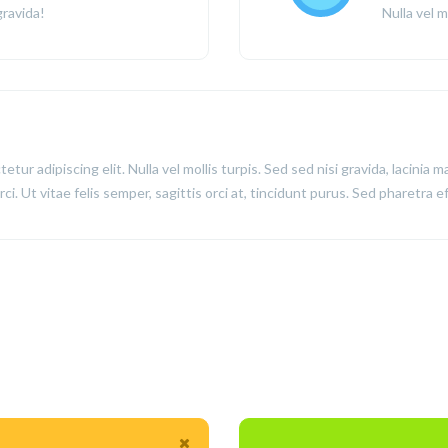
gravida!
Nulla vel m
ur adipiscing elit. Nulla vel mollis turpis. Sed sed nisi gravida, lacinia ma
ci. Ut vitae felis semper, sagittis orci at, tincidunt purus. Sed pharetra e