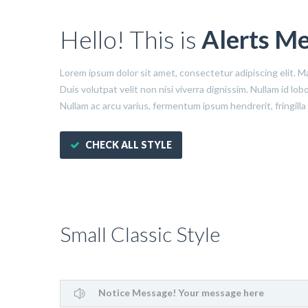
Hello! This is
Alerts Me
Lorem ipsum dolor sit amet, consectetur adipiscing elit. M
Duis volutpat velit non nisi viverra dignissim. Nullam id l
Nullam ac arcu varius, fermentum ipsum hendrerit, fringilla
CHECK ALL STYLE
Small Classic Style
Notice Message! Your message here