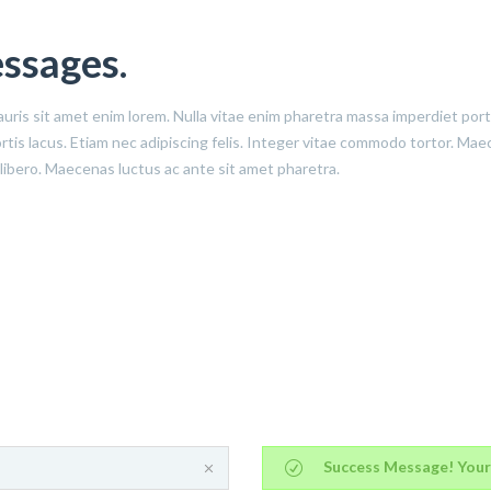
ssages.
auris sit amet enim lorem. Nulla vitae enim pharetra massa imperdiet por
obortis lacus. Etiam nec adipiscing felis. Integer vitae commodo tortor. M
 libero. Maecenas luctus ac ante sit amet pharetra.
Success Message! Your