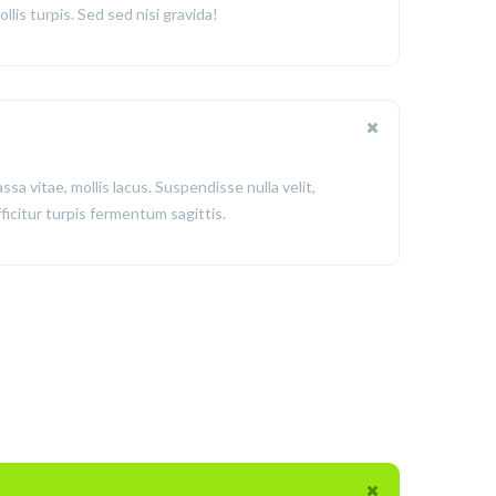
ollis turpis. Sed sed nisi gravida!
ssa vitae, mollis lacus. Suspendisse nulla velit,
fficitur turpis fermentum sagittis.