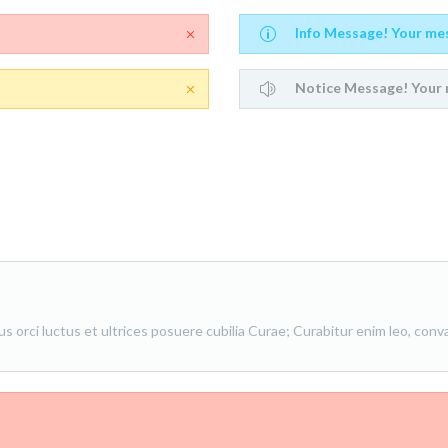
Info Message! Your me
Notice Message! Your 
 orci luctus et ultrices posuere cubilia Curae; Curabitur enim leo, convall