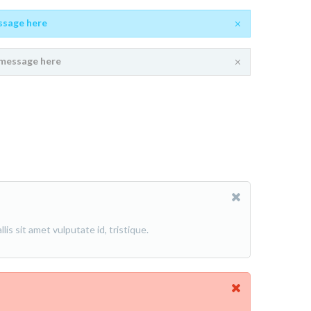
ssage here
message here
is sit amet vulputate id, tristique.