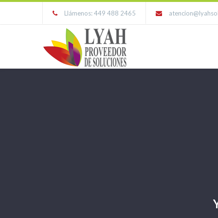
Llámenos: 449 488 2465
atencion@lyahso