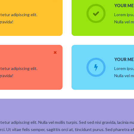
YOUR ME
etur adipiscing elit.
Lorem ipsu
gravida!
Nulla vel m
YOUR ME
etur adipiscing elit.
Lorem ipsu
gravida!
Nulla vel m
ur adipiscing elit. Nulla vel mollis turpis. Sed sed nisi gravida, lacinia ma
ci. Ut vitae felis semper, sagittis orci at, tincidunt purus. Sed pharetra e