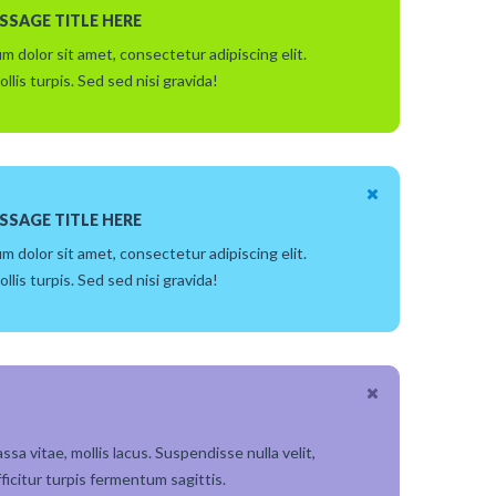
SSAGE TITLE HERE
m dolor sit amet, consectetur adipiscing elit.
ollis turpis. Sed sed nisi gravida!
SSAGE TITLE HERE
m dolor sit amet, consectetur adipiscing elit.
ollis turpis. Sed sed nisi gravida!
ssa vitae, mollis lacus. Suspendisse nulla velit,
fficitur turpis fermentum sagittis.