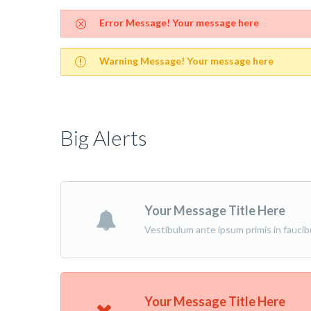
Error Message! Your message here
Warning Message! Your message here
Big Alerts
Your Message Title Here
Vestibulum ante ipsum primis in faucibus
Your Message Title Here