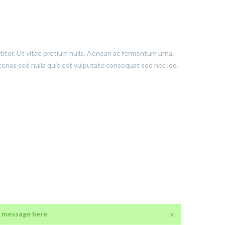
ttitor. Ut vitae pretium nulla. Aenean ac fermentum urna.
aecenas sed nulla quis est vulputate consequat sed nec leo.
 message here