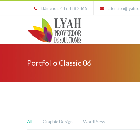
Llámenos: 449 488 2465
atencion@lyahso
Portfolio Classic 06
All
Graphic Design
WordPress