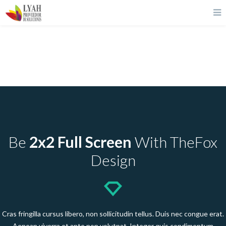
Portfolio Full Screen 2 Columns
Be
2x2 Full Screen
With TheFox
Design
Cras fringilla cursus libero, non sollicitudin tellus. Duis nec congue erat.
Aenean viverra et ante non volutpat. Integer quis condimentum