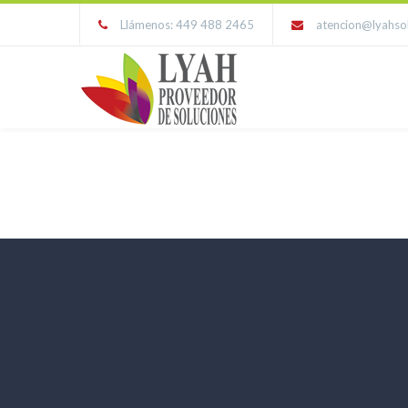
Llámenos: 449 488 2465
atencion@lyahso
Portfolio Masonry 4 Columns Dar