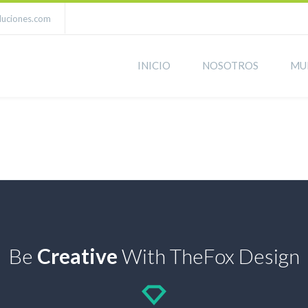
luciones.com
INICIO
NOSOTROS
MU
k
Be
Creative
With TheFox Design