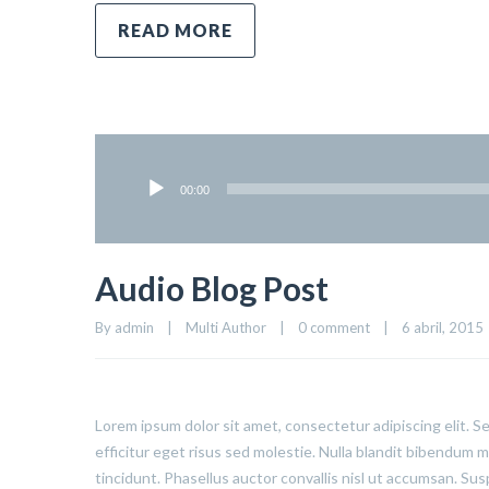
READ MORE
00:00
Audio Blog Post
By 
admin
|
Multi Author
|
0 comment
|
6 abril, 2015  
Lorem ipsum dolor sit amet, consectetur adipiscing elit. S
efficitur eget risus sed molestie. Nulla blandit bibendum met
tincidunt. Phasellus auctor convallis nisl ut accumsan. Sus