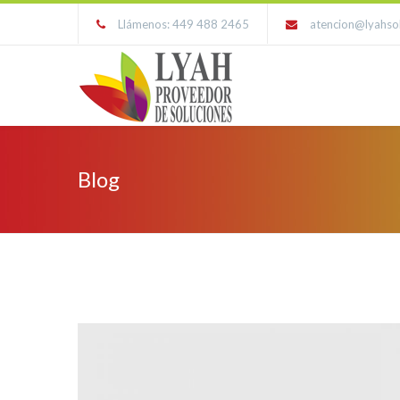
Llámenos: 449 488 2465
atencion@lyahso
Blog