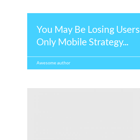
You May Be Losing Users
Only Mobile Strategy...
Awesome author