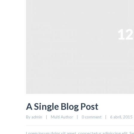
A Single Blog Post
By 
admin
|
Multi Author
|
0 comment
|
6 abril, 2015  
Lorem ipsum dolor sit amet, consectetur adipiscing elit. S