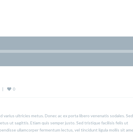
0
  
|
ed varius ultricies metus. Donec ac ex porta libero venenatis sodales. Sed
us ut sagittis. Etiam quis semper justo. Sed tristique facilisis felis ut
pendisse ullamcorper fermentum lectus, vel tincidunt ligula mollis sit ame