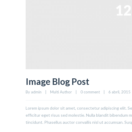
Image Blog Post
By 
admin
|
Multi Author
|
0 comment
|
6 abril, 2015  
Lorem ipsum dolor sit amet, consectetur adipiscing elit. S
efficitur eget risus sed molestie. Nulla blandit bibendum met
tincidunt. Phasellus auctor convallis nisl ut accumsan. Sus