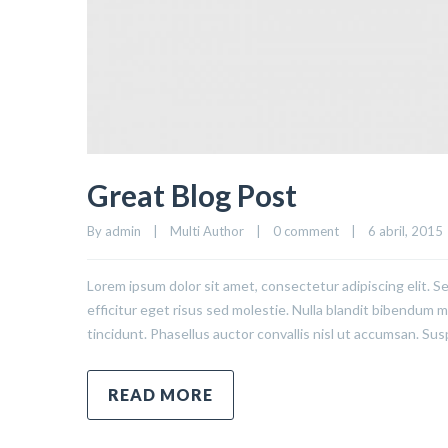
Great Blog Post
By 
admin
|
Multi Author
|
0 comment
|
6 abril, 2015  
Lorem ipsum dolor sit amet, consectetur adipiscing elit. S
efficitur eget risus sed molestie. Nulla blandit bibendum met
tincidunt. Phasellus auctor convallis nisl ut accumsan. Sus
READ MORE