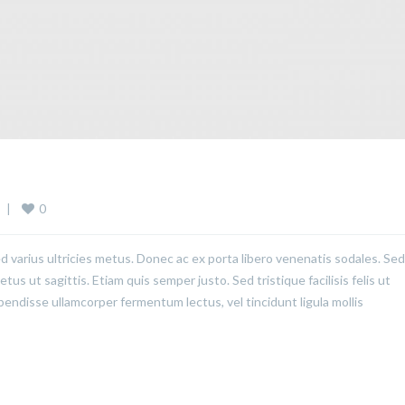
0
  
|
ed varius ultricies metus. Donec ac ex porta libero venenatis sodales. Sed
us ut sagittis. Etiam quis semper justo. Sed tristique facilisis felis ut
pendisse ullamcorper fermentum lectus, vel tincidunt ligula mollis