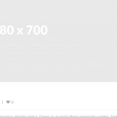
0
  
|
ed varius ultricies metus. Donec ac ex porta libero venenatis sodales. Sed