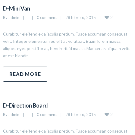
D-Mini Van
2
By 
admin
|
|
0 comment
|
28 febrero, 2015    
|
Curabitur eleifend ex a iaculis pretium. Fusce accumsan consequat
velit. Integer elementum eu elit at volutpat. Etiam lorem massa,
aliquet eget porttitor at, hendrerit id massa. Maecenas aliquam velit
at est blandit.
READ MORE
D-Direction Board
2
By 
admin
|
|
0 comment
|
28 febrero, 2015    
|
Curabitur eleifend ex a iaculis pretium. Fusce accumsan consequat