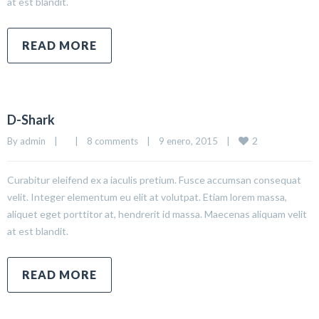
at est blandit.
READ MORE
D-Shark
2
By 
admin
|
|
8 comments
|
9 enero, 2015    
|
Curabitur eleifend ex a iaculis pretium. Fusce accumsan consequat
velit. Integer elementum eu elit at volutpat. Etiam lorem massa,
aliquet eget porttitor at, hendrerit id massa. Maecenas aliquam velit
at est blandit.
READ MORE