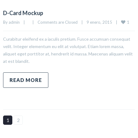
D-Card Mockup
1
By 
admin
|
|
Comments are Closed
|
9 enero, 2015    
|
Curabitur eleifend ex a iaculis pretium. Fusce accumsan consequat
velit. Integer elementum eu elit at volutpat. Etiam lorem massa,
aliquet eget porttitor at, hendrerit id massa. Maecenas aliquam velit
at est blandit.
READ MORE
1
2