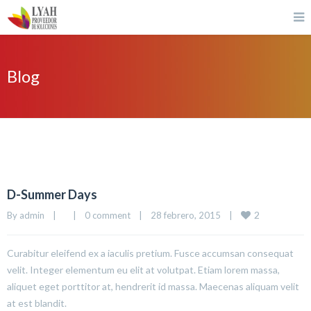
Blog
D-Summer Days
2
By 
admin
|
|
0 comment
|
28 febrero, 2015    
|
Curabitur eleifend ex a iaculis pretium. Fusce accumsan consequat
velit. Integer elementum eu elit at volutpat. Etiam lorem massa,
aliquet eget porttitor at, hendrerit id massa. Maecenas aliquam velit
at est blandit.