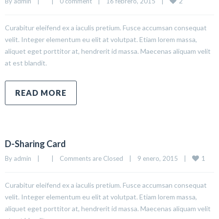
2
By 
admin
|
|
0 comment
|
16 febrero, 2015    
|
Curabitur eleifend ex a iaculis pretium. Fusce accumsan consequat
velit. Integer elementum eu elit at volutpat. Etiam lorem massa,
aliquet eget porttitor at, hendrerit id massa. Maecenas aliquam velit
at est blandit.
READ MORE
D-Sharing Card
1
By 
admin
|
|
Comments are Closed
|
9 enero, 2015    
|
Curabitur eleifend ex a iaculis pretium. Fusce accumsan consequat
velit. Integer elementum eu elit at volutpat. Etiam lorem massa,
aliquet eget porttitor at, hendrerit id massa. Maecenas aliquam velit