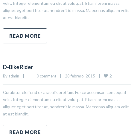
velit. Integer elementum eu elit at volutpat. Etiam lorem massa,
aliquet eget porttitor at, hendrerit id massa. Maecenas aliquam velit
at est blandit.
READ MORE
D-Bike Rider
2
By 
admin
|
|
0 comment
|
28 febrero, 2015    
|
Curabitur eleifend ex a iaculis pretium. Fusce accumsan consequat
velit. Integer elementum eu elit at volutpat. Etiam lorem massa,
aliquet eget porttitor at, hendrerit id massa. Maecenas aliquam velit
at est blandit.
READ MORE