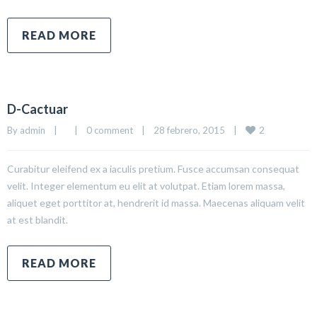
READ MORE
D-Cactuar
2
By 
admin
|
|
0 comment
|
28 febrero, 2015    
|
Curabitur eleifend ex a iaculis pretium. Fusce accumsan consequat
velit. Integer elementum eu elit at volutpat. Etiam lorem massa,
aliquet eget porttitor at, hendrerit id massa. Maecenas aliquam velit
at est blandit.
READ MORE