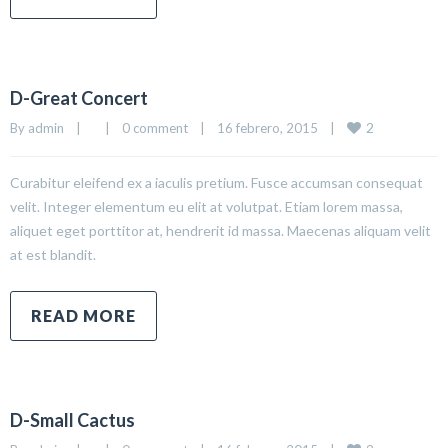
D-Great Concert
2
By 
admin
|
|
0 comment
|
16 febrero, 2015    
|
Curabitur eleifend ex a iaculis pretium. Fusce accumsan consequat
velit. Integer elementum eu elit at volutpat. Etiam lorem massa,
aliquet eget porttitor at, hendrerit id massa. Maecenas aliquam velit
at est blandit.
READ MORE
D-Small Cactus