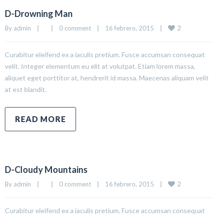
D-Drowning Man
2
By 
admin
|
|
0 comment
|
16 febrero, 2015    
|
Curabitur eleifend ex a iaculis pretium. Fusce accumsan consequat
velit. Integer elementum eu elit at volutpat. Etiam lorem massa,
aliquet eget porttitor at, hendrerit id massa. Maecenas aliquam velit
at est blandit.
READ MORE
D-Cloudy Mountains
2
By 
admin
|
|
0 comment
|
16 febrero, 2015    
|
Curabitur eleifend ex a iaculis pretium. Fusce accumsan consequat