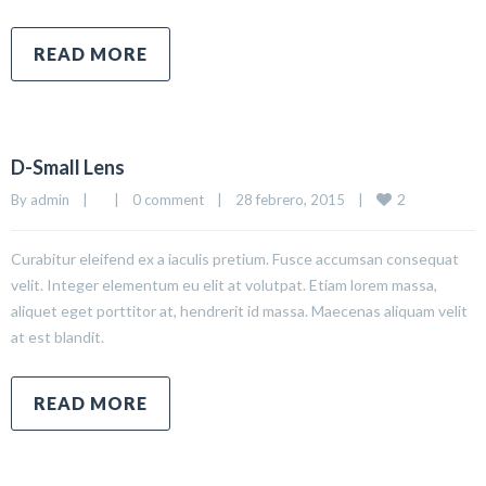
READ MORE
D-Small Lens
2
By 
admin
|
|
0 comment
|
28 febrero, 2015    
|
Curabitur eleifend ex a iaculis pretium. Fusce accumsan consequat
velit. Integer elementum eu elit at volutpat. Etiam lorem massa,
aliquet eget porttitor at, hendrerit id massa. Maecenas aliquam velit
at est blandit.
READ MORE