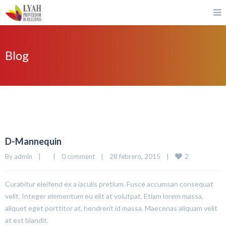
Blog
D-Mannequin
2
By 
admin
|
|
0 comment
|
28 febrero, 2015    
|
Curabitur eleifend ex a iaculis pretium. Fusce accumsan consequat
velit. Integer elementum eu elit at volutpat. Etiam lorem massa,
aliquet eget porttitor at, hendrerit id massa. Maecenas aliquam velit
at est blandit.