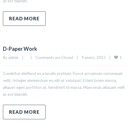
at est blandit.
READ MORE
D-Paper Work
1
By 
admin
|
|
Comments are Closed
|
9 enero, 2015    
|
Curabitur eleifend ex a iaculis pretium. Fusce accumsan consequat
velit. Integer elementum eu elit at volutpat. Etiam lorem massa,
aliquet eget porttitor at, hendrerit id massa. Maecenas aliquam velit
at est blandit.
READ MORE