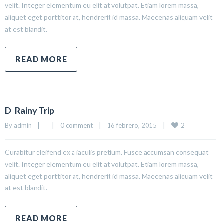
velit. Integer elementum eu elit at volutpat. Etiam lorem massa,
aliquet eget porttitor at, hendrerit id massa. Maecenas aliquam velit
at est blandit.
READ MORE
D-Rainy Trip
2
By 
admin
|
|
0 comment
|
16 febrero, 2015    
|
Curabitur eleifend ex a iaculis pretium. Fusce accumsan consequat
velit. Integer elementum eu elit at volutpat. Etiam lorem massa,
aliquet eget porttitor at, hendrerit id massa. Maecenas aliquam velit
at est blandit.
READ MORE