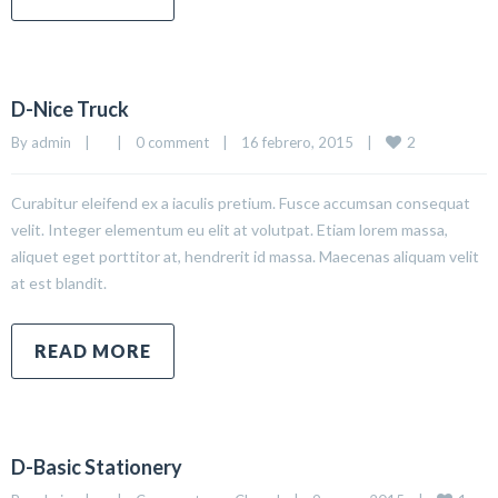
D-Nice Truck
2
By 
admin
|
|
0 comment
|
16 febrero, 2015    
|
Curabitur eleifend ex a iaculis pretium. Fusce accumsan consequat
velit. Integer elementum eu elit at volutpat. Etiam lorem massa,
aliquet eget porttitor at, hendrerit id massa. Maecenas aliquam velit
at est blandit.
READ MORE
D-Basic Stationery