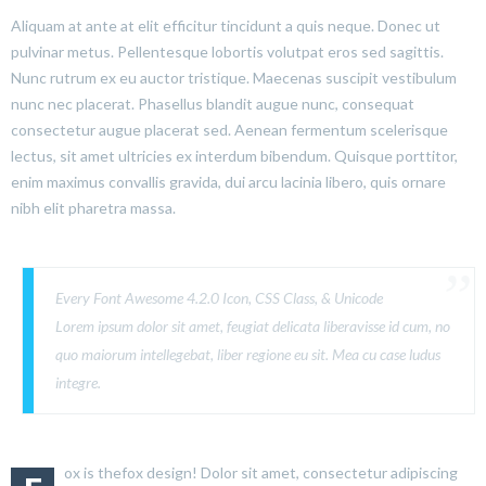
Aliquam at ante at elit efficitur tincidunt a quis neque. Donec ut
pulvinar metus. Pellentesque lobortis volutpat eros sed sagittis.
Nunc rutrum ex eu auctor tristique. Maecenas suscipit vestibulum
nunc nec placerat. Phasellus blandit augue nunc, consequat
consectetur augue placerat sed. Aenean fermentum scelerisque
lectus, sit amet ultricies ex interdum bibendum. Quisque porttitor,
enim maximus convallis gravida, dui arcu lacinia libero, quis ornare
nibh elit pharetra massa.
Every Font Awesome 4.2.0 Icon, CSS Class, & Unicode
Lorem ipsum dolor sit amet, feugiat delicata liberavisse id cum, no
quo maiorum intellegebat, liber regione eu sit. Mea cu case ludus
integre.
ox is thefox design! Dolor sit amet, consectetur adipiscing