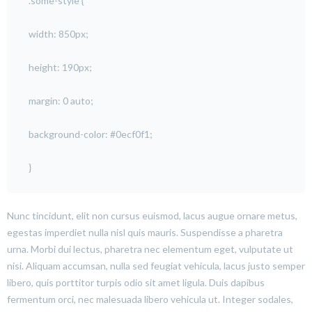
.some-style {
width: 850px;
height: 190px;
margin: 0 auto;
background-color: #0ecf0f1;
}
Nunc tincidunt, elit non cursus euismod, lacus augue ornare metus,
egestas imperdiet nulla nisl quis mauris. Suspendisse a pharetra
urna. Morbi dui lectus, pharetra nec elementum eget, vulputate ut
nisi. Aliquam accumsan, nulla sed feugiat vehicula, lacus justo semper
libero, quis porttitor turpis odio sit amet ligula. Duis dapibus
fermentum orci, nec malesuada libero vehicula ut. Integer sodales,