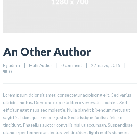
An Other Author
By 
admin
|
Multi Author
|
0 comment
|
22 marzo, 2015    
|
0
Lorem ipsum dolor sit amet, consectetur adipiscing elit. Sed varius
ultricies metus. Donec ac ex porta libero venenatis sodales. Sed
efficitur eget risus sed molestie. Nulla blandit bibendum metus ut
sagittis. Etiam quis semper justo. Sed tristique facilisis felis ut
tincidunt. Phasellus auctor convallis nisl ut accumsan. Suspendisse
ullamcorper fermentum lectus, vel tincidunt ligula mollis sit amet.