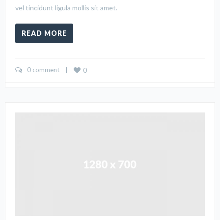
vel tincidunt ligula mollis sit amet.
READ MORE
0 comment
    |    
0