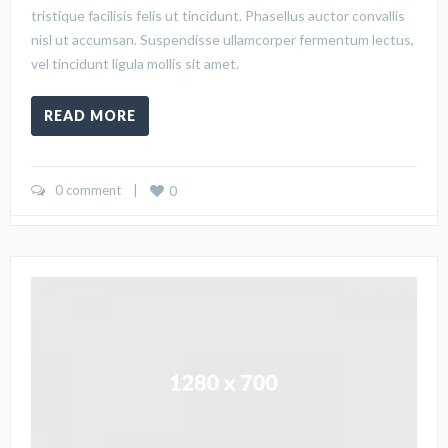
tristique facilisis felis ut tincidunt. Phasellus auctor convallis
nisl ut accumsan. Suspendisse ullamcorper fermentum lectus,
vel tincidunt ligula mollis sit amet.
READ MORE
0 comment
    |    
0