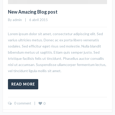
New Amazing Blog post
By 
admin
    |    6 abril 2015
Lorem ipsum dolor sit amet, consectetur adipiscing elit. Sed
varius ultricies metus. Donec ac ex porta libero venenatis
sodales. Sed efficitur eget risus sed molestie. Nulla blandit
bibendum metus ut sagittis. Etiam quis semper justo. Sed
tristique facilisis felis ut tincidunt. Phasellus auctor convallis
nisl ut accumsan. Suspendisse ullamcorper fermentum lectus,
vel tincidunt ligula mollis sit amet.
READ MORE
0 comment
    |    
0