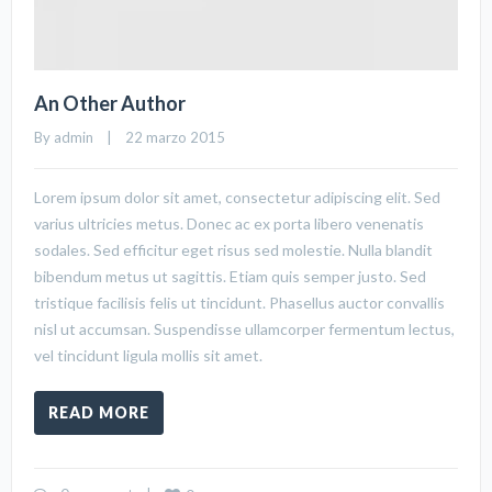
An Other Author
By 
admin
    |    22 marzo 2015
Lorem ipsum dolor sit amet, consectetur adipiscing elit. Sed
varius ultricies metus. Donec ac ex porta libero venenatis
sodales. Sed efficitur eget risus sed molestie. Nulla blandit
bibendum metus ut sagittis. Etiam quis semper justo. Sed
tristique facilisis felis ut tincidunt. Phasellus auctor convallis
nisl ut accumsan. Suspendisse ullamcorper fermentum lectus,
vel tincidunt ligula mollis sit amet.
READ MORE