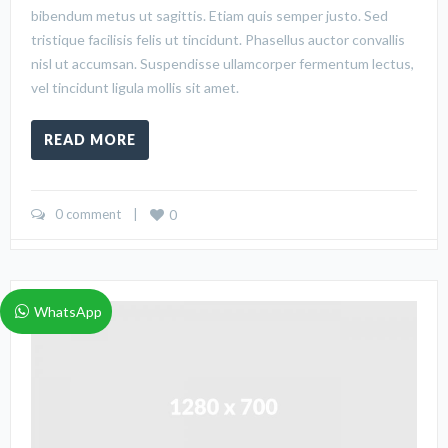
bibendum metus ut sagittis. Etiam quis semper justo. Sed
tristique facilisis felis ut tincidunt. Phasellus auctor convallis
nisl ut accumsan. Suspendisse ullamcorper fermentum lectus,
vel tincidunt ligula mollis sit amet.
READ MORE
0 comment
    |    
0
WhatsApp