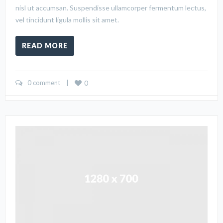
nisl ut accumsan. Suspendisse ullamcorper fermentum lectus,
vel tincidunt ligula mollis sit amet.
READ MORE
0 comment
    |    
0