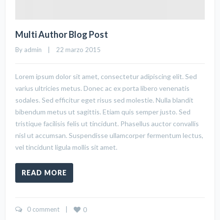
Multi Author Blog Post
By 
admin
    |    22 marzo 2015
Lorem ipsum dolor sit amet, consectetur adipiscing elit. Sed
varius ultricies metus. Donec ac ex porta libero venenatis
sodales. Sed efficitur eget risus sed molestie. Nulla blandit
bibendum metus ut sagittis. Etiam quis semper justo. Sed
tristique facilisis felis ut tincidunt. Phasellus auctor convallis
nisl ut accumsan. Suspendisse ullamcorper fermentum lectus,
vel tincidunt ligula mollis sit amet.
READ MORE
0 comment
    |    
0