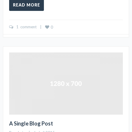
READ MORE
1  comment
    |    
0
A Single Blog Post