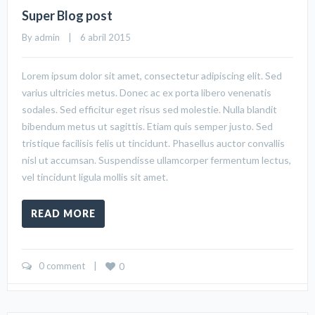
Super Blog post
By 
admin
    |    6 abril 2015
Lorem ipsum dolor sit amet, consectetur adipiscing elit. Sed
varius ultricies metus. Donec ac ex porta libero venenatis
sodales. Sed efficitur eget risus sed molestie. Nulla blandit
bibendum metus ut sagittis. Etiam quis semper justo. Sed
tristique facilisis felis ut tincidunt. Phasellus auctor convallis
nisl ut accumsan. Suspendisse ullamcorper fermentum lectus,
vel tincidunt ligula mollis sit amet.
READ MORE
0 comment
    |    
0