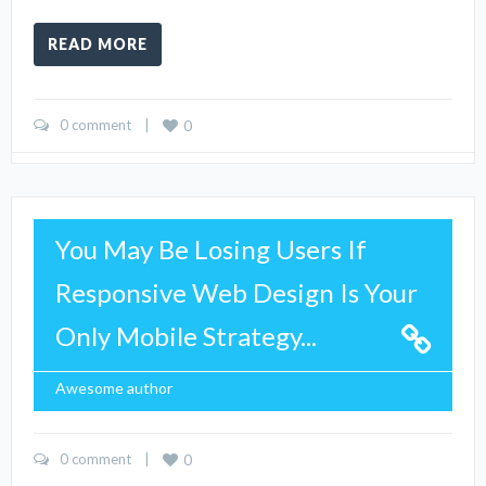
READ MORE
0 comment
    |    
0
You May Be Losing Users If
Responsive Web Design Is Your
Only Mobile Strategy...
Awesome author
0 comment
    |    
0