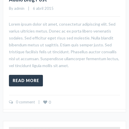
By 
admin
    |    6 abril 2015
Lorem ipsum dolor sit amet, consectetur adipiscing elit. Sed
varius ultricies metus. Donec ac ex porta libero venenatis
sodales. Sed efficitur eget risus sed molestie. Nulla blandit
bibendum metus ut sagittis. Etiam quis semper justo. Sed
tristique facilisis felis ut tincidunt. Phasellus auctor convallis
nisl ut accumsan. Suspendisse ullamcorper fermentum lectus,
vel tincidunt ligula mollis sit amet.
READ MORE
0 comment
    |    
0