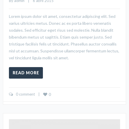
By 
admin
    |    6 abril 2015
Lorem ipsum dolor sit amet, consectetur adipiscing elit. Sed
varius ultricies metus. Donec ac ex porta libero venenatis
sodales. Sed efficitur eget risus sed molestie. Nulla blandit
bibendum metus ut sagittis. Etiam quis semper justo. Sed
tristique facilisis felis ut tincidunt. Phasellus auctor convallis
nisl ut accumsan. Suspendisse ullamcorper fermentum lectus,
vel tincidunt ligula mollis sit amet.
READ MORE
0 comment
    |    
0