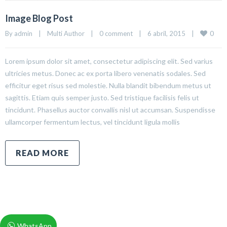
Image Blog Post
0
By 
admin
|
Multi Author
|
0 comment
|
6 abril, 2015    
|
Lorem ipsum dolor sit amet, consectetur adipiscing elit. Sed varius
ultricies metus. Donec ac ex porta libero venenatis sodales. Sed
efficitur eget risus sed molestie. Nulla blandit bibendum metus ut
sagittis. Etiam quis semper justo. Sed tristique facilisis felis ut
tincidunt. Phasellus auctor convallis nisl ut accumsan. Suspendisse
ullamcorper fermentum lectus, vel tincidunt ligula mollis
READ MORE
WhatsApp