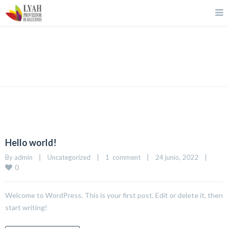
Classic Blog Fullwidth
Hello world!
By 
admin
|
Uncategorized
|
1  comment
|
24 junio, 2022    
|
0
Welcome to WordPress. This is your first post. Edit or delete it, then
start writing!