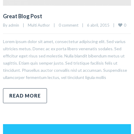
Great Blog Post
0
By 
admin
|
Multi Author
|
0 comment
|
6 abril, 2015    
|
Lorem ipsum dolor sit amet, consectetur adipiscing elit. Sed varius
ultricies metus. Donec ac ex porta libero venenatis sodales. Sed
efficitur eget risus sed molestie. Nulla blandit bibendum metus ut
sagittis. Etiam quis semper justo. Sed tristique facilisis felis ut
tincidunt. Phasellus auctor convallis nisl ut accumsan. Suspendisse
ullamcorper fermentum lectus, vel tincidunt ligula mollis
READ MORE