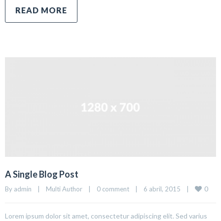
READ MORE
A Single Blog Post
0
By 
admin
|
Multi Author
|
0 comment
|
6 abril, 2015    
|
Lorem ipsum dolor sit amet, consectetur adipiscing elit. Sed varius