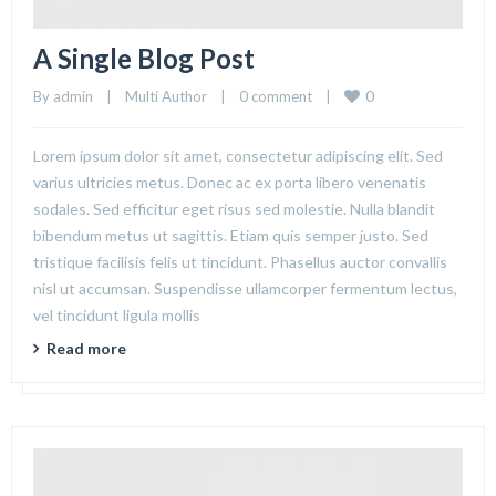
A Single Blog Post
0
By 
admin
|
Multi Author
|
0 comment
|
Lorem ipsum dolor sit amet, consectetur adipiscing elit. Sed
varius ultricies metus. Donec ac ex porta libero venenatis
sodales. Sed efficitur eget risus sed molestie. Nulla blandit
bibendum metus ut sagittis. Etiam quis semper justo. Sed
tristique facilisis felis ut tincidunt. Phasellus auctor convallis
nisl ut accumsan. Suspendisse ullamcorper fermentum lectus,
vel tincidunt ligula mollis
Read more