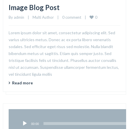
Image Blog Post
0
By 
admin
|
Multi Author
|
0 comment
|
Lorem ipsum dolor sit amet, consectetur adipiscing elit. Sed
varius ultricies metus. Donec ac ex porta libero venenatis
sodales. Sed efficitur eget risus sed molestie. Nulla blandit
bibendum metus ut sagittis. Etiam quis semper justo. Sed
tristique facilisis felis ut tincidunt. Phasellus auctor convallis
nisl ut accumsan. Suspendisse ullamcorper fermentum lectus,
vel tincidunt ligula mollis
Read more
00:00