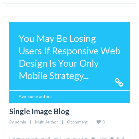
You May Be Losing
Users If Responsive Web
Design Is Your Only
Mobile Strategy...
Awesome author
Single Image Blog
0
By 
admin
|
Multi Author
|
0 comment
|
Lorem ipsum dolor sit amet, consectetur adipiscing elit. Sed